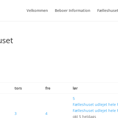
Velkommen
Beboer Information
Fælleshuse
uset
tors
fre
lør
5
Fælleshuset udlejet hele
Fælleshuset udlejet hele
3
4
okt 5
heldags