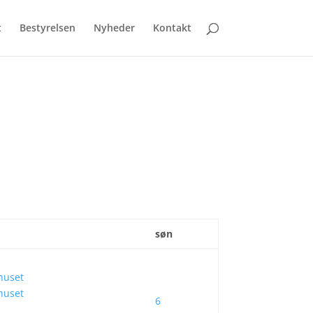
t
Bestyrelsen
Nyheder
Kontakt
søn
 huset
 huset
6