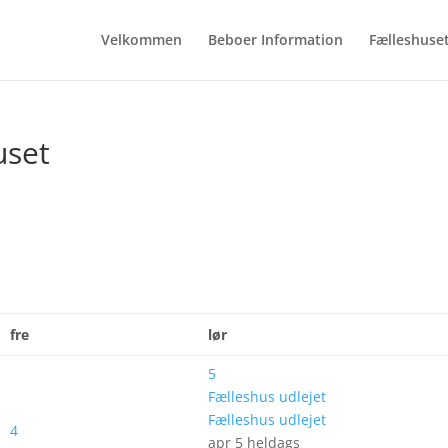
Velkommen
Beboer Information
Fælleshuse
uset
fre
lør
5
Fælleshus udlejet
Fælleshus udlejet
4
apr 5
heldags