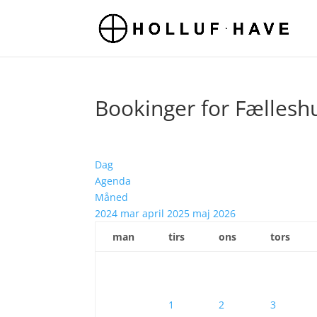
Bookinger for Fællesh
Dag
Agenda
Måned
2024
mar
april 2025
maj
2026
man
tirs
ons
tors
1
2
3