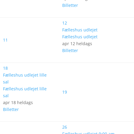
Billetter
12
Fælleshus udlejet
Fælleshus udlejet
11
apr 12
heldags
Billetter
18
Fælleshus udlejet lille
sal
Fælleshus udlejet lille
19
sal
apr 18
heldags
Billetter
26
Fælleshus udlejet
9:00 am