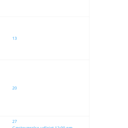
13
20
27
Gæsteværelse udlejet
12:00 pm