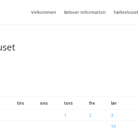
Velkommen
Beboer Information
Fælleshuse
uset
tirs
ons
tors
fre
lør
1
2
3
10