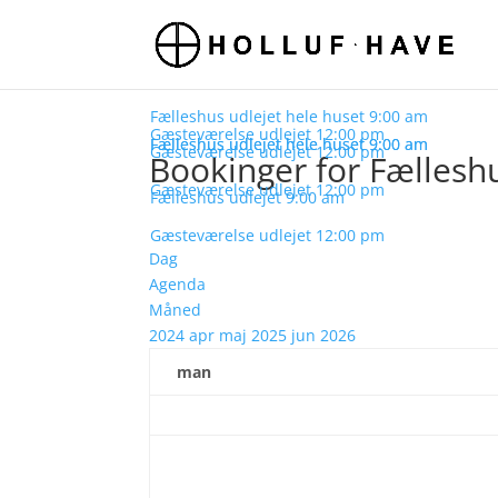
Fælleshus udlejet hele huset
9:00 am
Gæsteværelse udlejet
12:00 pm
Fælleshus udlejet hele huset
Fælleshus udlejet hele huset
9:00 am
9:00 am
Gæsteværelse udlejet
12:00 pm
Bookinger for Fællesh
Gæsteværelse udlejet
12:00 pm
Fælleshus udlejet
9:00 am
Gæsteværelse udlejet
12:00 pm
Dag
Agenda
Måned
2024
apr
maj 2025
jun
2026
man